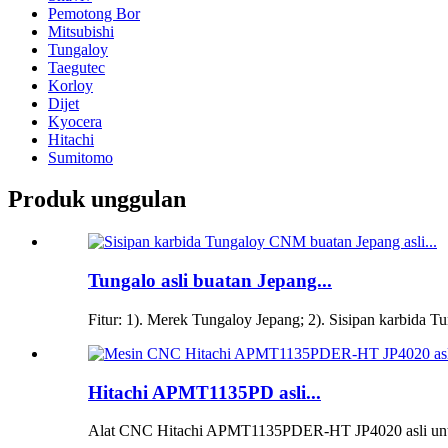
Pemotong Bor
Mitsubishi
Tungaloy
Taegutec
Korloy
Dijet
Kyocera
Hitachi
Sumitomo
Produk unggulan
Tungalo asli buatan Jepang...
Fitur: 1). Merek Tungaloy Jepang; 2). Sisipan karbida Tu
Hitachi APMT1135PD asli...
Alat CNC Hitachi APMT1135PDER-HT JP4020 asli untuk