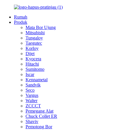
Rumah
Produk
Mata Bor Ujung
Mitsubishi
Tungaloy
Taegutec
Korloy
Dijet
Kyocera
Hitachi
Sumitomo
Iscar
Kennametal
Sandvik
Seco
Vargus
Walter
ZCCCT
Pemegang Alat
Chuck Collet ER
Shaviv
Pemotong Bor